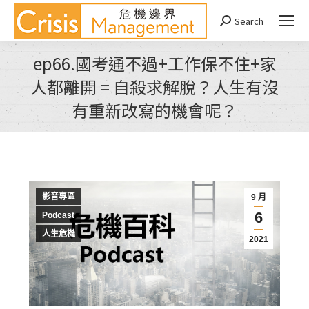
Search
Search:
ep66.國考通不過+工作保不住+家
人都離開 = 自殺求解脫？人生有沒
有重新改寫的機會呢？
You are here:
影音專區
9 月
6
Podcast
人生危機
2021