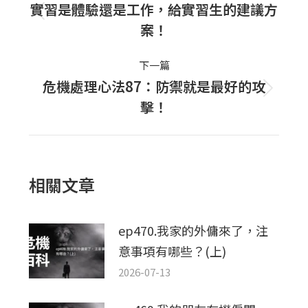
navigation
實習是體驗還是工作，給實習生的建議方
上
案！
一
篇
下一篇
文
危機處理心法87：防禦就是最好的攻
下
章：
擊！
一
篇
文
章：
相關文章
ep470.我家的外傭來了，注
意事項有哪些？(上)
2026-07-13