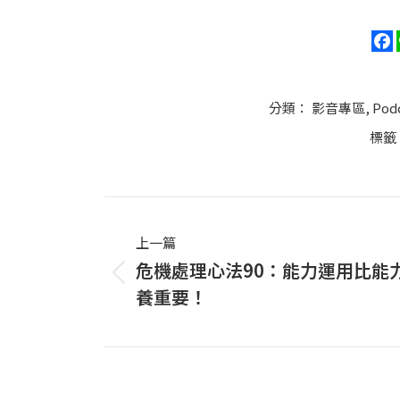
分類：
影音專區
,
Pod
標籤
Post
navigation
上一篇
危機處理心法90：能力運用比能
上
養重要！
一
篇
文
章：