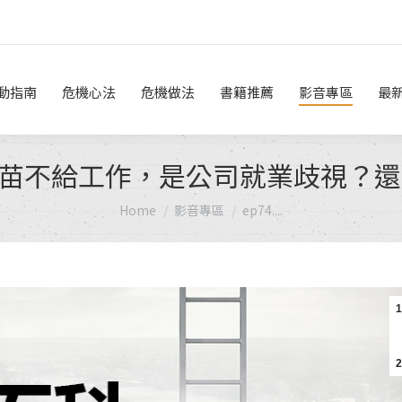
危機做法
書籍推薦
影音專區
最新消息
線上諮詢
動指南
危機心法
危機做法
書籍推薦
影音專區
最
不打疫苗不給工作，是公司就業歧視？
You are here:
Home
影音專區
ep74....