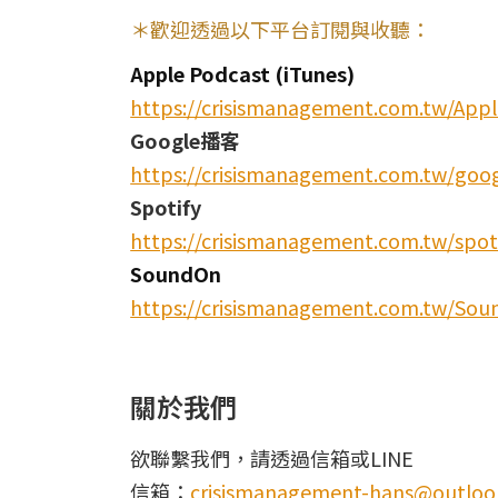
＊歡迎透過以下平台訂閱與收聽：
Apple Podcast (iTunes)
https://crisismanagement.com.tw/App
Google播客
https://crisismanagement.com.tw/goo
Spotify
https://crisismanagement.com.tw/spot
SoundOn
https://crisismanagement.com.tw/So
關於我們
欲聯繫我們，請透過信箱或LINE
信箱：
crisismanagement-hans@outloo