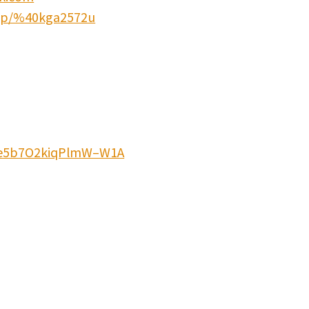
ti/p/%40kga2572u
3e5b7O2kiqPlmW–W1A