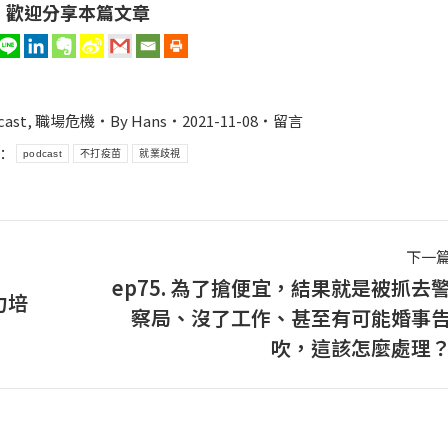
歡迎分享本篇文章
cast
,
職場危機
By
Hans
2021-11-08
留言
：
podcast
不打疫苗
就業歧視
下一
ep75. 為了搶便宜，結果就是被抓去
力培
察局、沒了工作、甚至有可能婚事
下
吹，這該怎麼處理
一
篇
文
章：