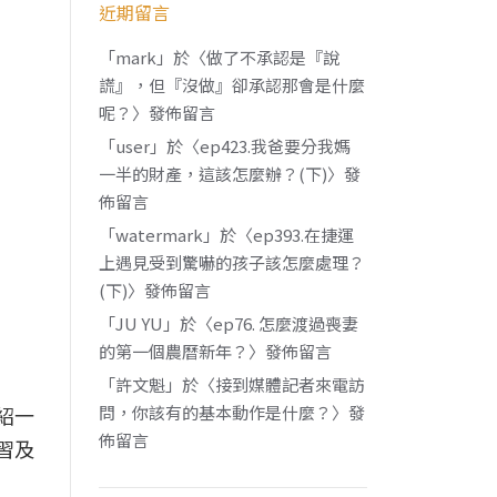
近期留言
「
mark
」於〈
做了不承認是『說
謊』，但『沒做』卻承認那會是什麼
呢？
〉發佈留言
「
user
」於〈
ep423.我爸要分我媽
一半的財產，這該怎麼辦？(下)
〉發
佈留言
「
watermark
」於〈
ep393.在捷運
上遇見受到驚嚇的孩子該怎麼處理？
(下)
〉發佈留言
「
JU YU
」於〈
ep76. 怎麼渡過喪妻
的第一個農曆新年？
〉發佈留言
「
許文魁
」於〈
接到媒體記者來電訪
問，你該有的基本動作是什麼？
〉發
紹一
佈留言
習及