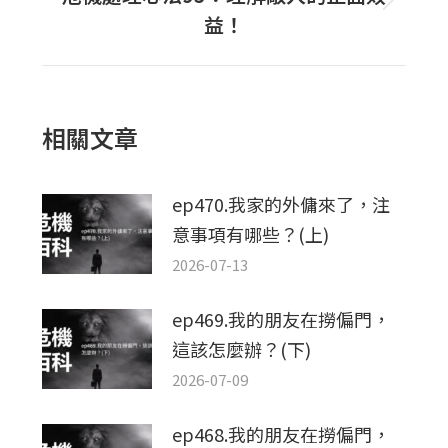
下
章：
益！
一
篇
文
章：
相關文章
ep470.我家的外傭來了，注
意事項有哪些？(上)
2026-07-13
ep469.我的朋友在撈偏門，
這該怎麼辦？(下)
2026-07-09
ep468.我的朋友在撈偏門，