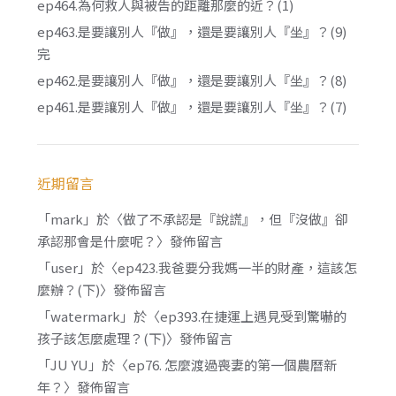
ep464.為何救人與被告的距離那麼的近？(1)
ep463.是要讓別人『做』，還是要讓別人『坐』？(9)
完
ep462.是要讓別人『做』，還是要讓別人『坐』？(8)
ep461.是要讓別人『做』，還是要讓別人『坐』？(7)
近期留言
「
mark
」於〈
做了不承認是『說謊』，但『沒做』卻
承認那會是什麼呢？
〉發佈留言
「
user
」於〈
ep423.我爸要分我媽一半的財產，這該怎
麼辦？(下)
〉發佈留言
「
watermark
」於〈
ep393.在捷運上遇見受到驚嚇的
孩子該怎麼處理？(下)
〉發佈留言
「
JU YU
」於〈
ep76. 怎麼渡過喪妻的第一個農曆新
年？
〉發佈留言