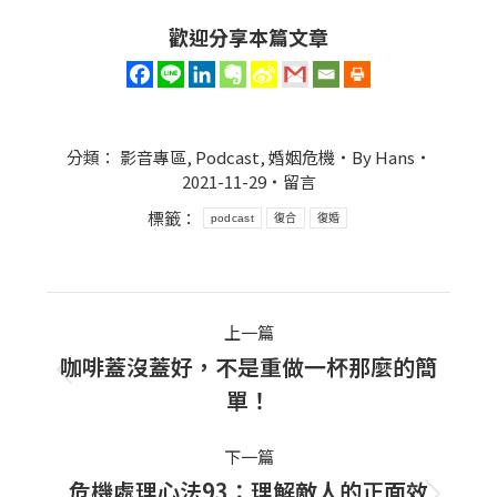
歡迎分享本篇文章
分類：
影音專區
,
Podcast
,
婚姻危機
By
Hans
2021-11-29
留言
標籤：
podcast
復合
復婚
Post
上一篇
navigation
咖啡蓋沒蓋好，不是重做一杯那麼的簡
上
單！
一
篇
下一篇
文
危機處理心法93：理解敵人的正面效