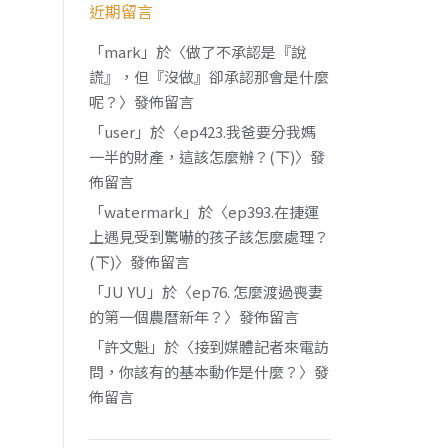
近期留言
「
mark
」於〈
做了不承認是『說
謊』，但『沒做』卻承認那會是什麼
呢？
〉發佈留言
「
user
」於〈
ep423.我爸要分我媽
一半的財產，這該怎麼辦？(下)
〉發
佈留言
「
watermark
」於〈
ep393.在捷運
上遇見受到驚嚇的孩子該怎麼處理？
(下)
〉發佈留言
「
JU YU
」於〈
ep76. 怎麼渡過喪妻
的第一個農曆新年？
〉發佈留言
「
許文魁
」於〈
接到媒體記者來電訪
問，你該有的基本動作是什麼？
〉發
佈留言