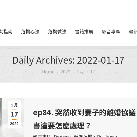
危機做法
書籍推薦
影音專區
最新消息
線上諮詢
動指南
危機心法
危機做法
書籍推薦
影音專區
最
Daily Archives:
2022-01-17
You are here:
Home
2022
1 月
17
1 月
ep84. 突然收到妻子的離婚協議
17
書這要怎麼處理？
2022
影音專區
,
Podcast
,
婚姻危機
By
Hans