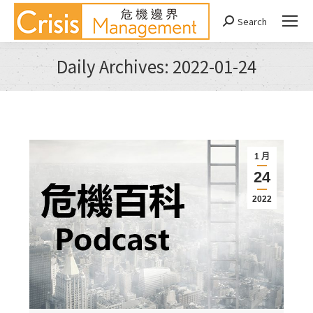
Search
Search:
Daily Archives:
2022-01-24
You are here:
1 月
24
2022