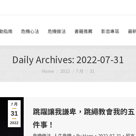
危機做法
書籍推薦
影音專區
最新消息
線上諮詢
動指南
危機心法
危機做法
書籍推薦
影音專區
最
Daily Archives:
2022-07-31
You are here:
Home
2022
7 月
31
7 月
跳躍讓我謙卑，跳繩教會我的五
31
件事！
2022
危機做法
,
人生危機
By
Hans
2022-07-31
留言