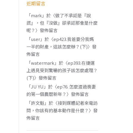
近期留言
「
mark
」於〈
做了不承認是『說
謊』，但『沒做』卻承認那會是什麼
呢？
〉發佈留言
「
user
」於〈
ep423.我爸要分我媽
一半的財產，這該怎麼辦？(下)
〉發
佈留言
「
watermark
」於〈
ep393.在捷運
上遇見受到驚嚇的孩子該怎麼處理？
(下)
〉發佈留言
「
JU YU
」於〈
ep76. 怎麼渡過喪妻
的第一個農曆新年？
〉發佈留言
「
許文魁
」於〈
接到媒體記者來電訪
問，你該有的基本動作是什麼？
〉發
佈留言