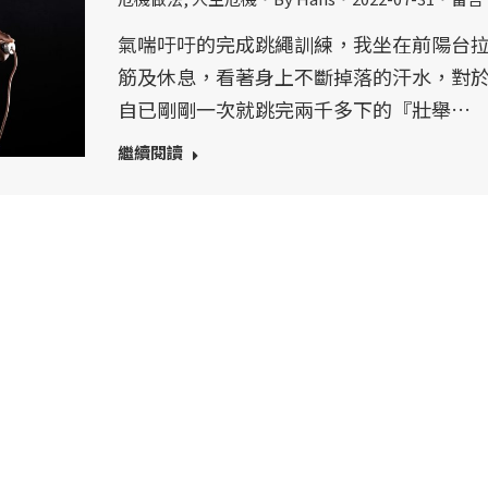
氣喘吁吁的完成跳繩訓練，我坐在前陽台
筋及休息，看著身上不斷掉落的汗水，對
自已剛剛一次就跳完兩千多下的『壯舉…
繼續閱讀