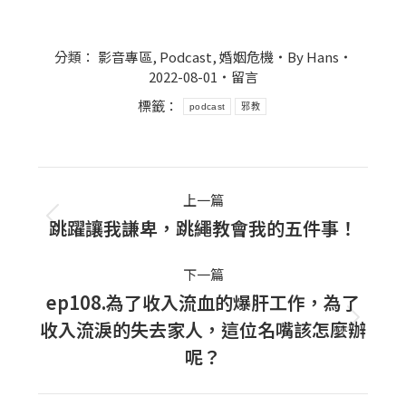
分類：
影音專區
,
Podcast
,
婚姻危機
By
Hans
2022-08-01
留言
標籤：
podcast
邪教
Post
上一篇
navigation
跳躍讓我謙卑，跳繩教會我的五件事！
上
一
下一篇
篇
ep108.為了收入流血的爆肝工作，為了
文
收入流淚的失去家人，這位名嘴該怎麼辦
下
章：
呢？
一
篇