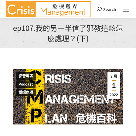
Search
Search:
ep107.我的另一半信了邪教這該怎
麼處理？(下)
You are here:
影音專區
8 月
1
Podcast
婚姻危機
2022