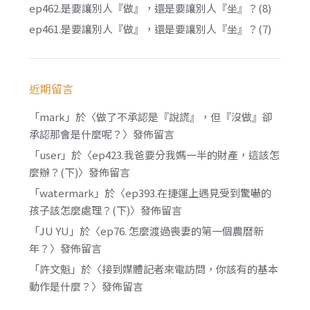
ep462.是要讓別人『做』，還是要讓別人『坐』？(8)
ep461.是要讓別人『做』，還是要讓別人『坐』？(7)
近期留言
「
mark
」於〈
做了不承認是『說謊』，但『沒做』卻
承認那會是什麼呢？
〉發佈留言
「
user
」於〈
ep423.我爸要分我媽一半的財產，這該怎
麼辦？(下)
〉發佈留言
「
watermark
」於〈
ep393.在捷運上遇見受到驚嚇的
孩子該怎麼處理？(下)
〉發佈留言
「
JU YU
」於〈
ep76. 怎麼渡過喪妻的第一個農曆新
年？
〉發佈留言
「
許文魁
」於〈
接到媒體記者來電訪問，你該有的基本
動作是什麼？
〉發佈留言