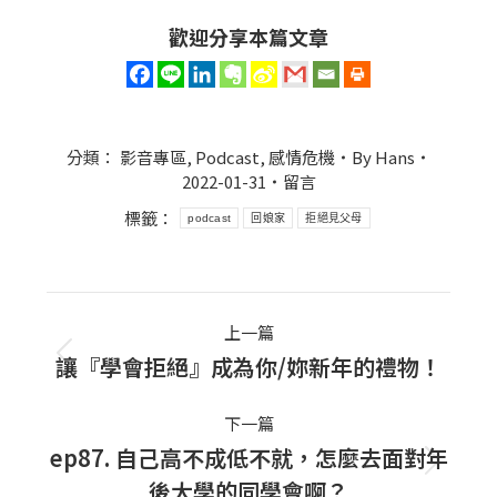
歡迎分享本篇文章
分類：
影音專區
,
Podcast
,
感情危機
By
Hans
2022-01-31
留言
標籤：
podcast
回娘家
拒絕見父母
Post
上一篇
navigation
讓『學會拒絕』成為你/妳新年的禮物！
上
一
下一篇
篇
ep87. 自己高不成低不就，怎麼去面對年
文
下
後大學的同學會啊？