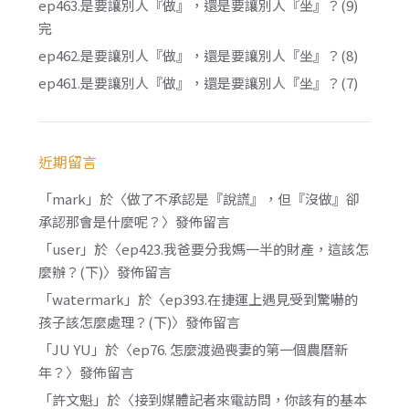
ep463.是要讓別人『做』，還是要讓別人『坐』？(9)
完
ep462.是要讓別人『做』，還是要讓別人『坐』？(8)
ep461.是要讓別人『做』，還是要讓別人『坐』？(7)
近期留言
「
mark
」於〈
做了不承認是『說謊』，但『沒做』卻
承認那會是什麼呢？
〉發佈留言
「
user
」於〈
ep423.我爸要分我媽一半的財產，這該怎
麼辦？(下)
〉發佈留言
「
watermark
」於〈
ep393.在捷運上遇見受到驚嚇的
孩子該怎麼處理？(下)
〉發佈留言
「
JU YU
」於〈
ep76. 怎麼渡過喪妻的第一個農曆新
年？
〉發佈留言
「
許文魁
」於〈
接到媒體記者來電訪問，你該有的基本