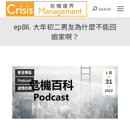
Search
Search:
ep86. 大年初二男友為什麼不能回
娘家啊？
You are here:
影音專區
1 月
31
Podcast
感情危機
2022