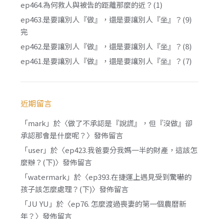
ep464.為何救人與被告的距離那麼的近？(1)
ep463.是要讓別人『做』，還是要讓別人『坐』？(9)
完
ep462.是要讓別人『做』，還是要讓別人『坐』？(8)
ep461.是要讓別人『做』，還是要讓別人『坐』？(7)
近期留言
「
mark
」於〈
做了不承認是『說謊』，但『沒做』卻
承認那會是什麼呢？
〉發佈留言
「
user
」於〈
ep423.我爸要分我媽一半的財產，這該怎
麼辦？(下)
〉發佈留言
「
watermark
」於〈
ep393.在捷運上遇見受到驚嚇的
孩子該怎麼處理？(下)
〉發佈留言
「
JU YU
」於〈
ep76. 怎麼渡過喪妻的第一個農曆新
年？
〉發佈留言