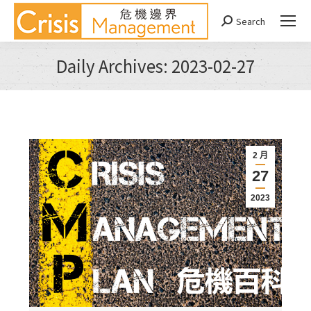
Search
Search:
Daily Archives:
2023-02-27
You are here:
2 月
27
2023