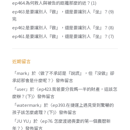
ep464.為何救人與被告的距離那麼的近？(1)
ep463.是要讓別人『做』，還是要讓別人『坐』？(9)
完
ep462.是要讓別人『做』，還是要讓別人『坐』？(8)
ep461.是要讓別人『做』，還是要讓別人『坐』？(7)
近期留言
「
mark
」於〈
做了不承認是『說謊』，但『沒做』卻
承認那會是什麼呢？
〉發佈留言
「
user
」於〈
ep423.我爸要分我媽一半的財產，這該怎
麼辦？(下)
〉發佈留言
「
watermark
」於〈
ep393.在捷運上遇見受到驚嚇的
孩子該怎麼處理？(下)
〉發佈留言
「
JU YU
」於〈
ep76. 怎麼渡過喪妻的第一個農曆新
年？
〉發佈留言