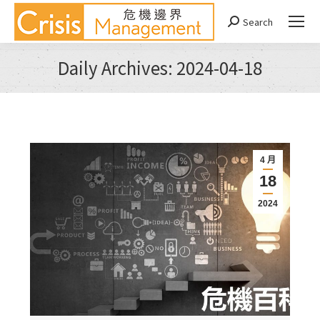
Search
Search:
Daily Archives:
2024-04-18
You are here:
4 月
18
2024