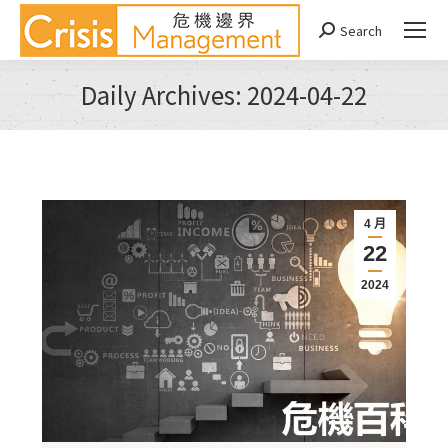
Search
Search:
Daily Archives:
2024-04-22
You are here:
4 月
22
2024