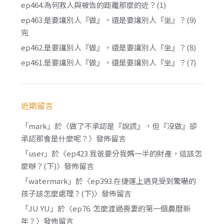
ep464.為何救人與被告的距離那麼的近？(1)
ep463.是要讓別人『做』，還是要讓別人『坐』？(9)
完
ep462.是要讓別人『做』，還是要讓別人『坐』？(8)
ep461.是要讓別人『做』，還是要讓別人『坐』？(7)
近期留言
「
mark
」於〈
做了不承認是『說謊』，但『沒做』卻
承認那會是什麼呢？
〉發佈留言
「
user
」於〈
ep423.我爸要分我媽一半的財產，這該怎
麼辦？(下)
〉發佈留言
「
watermark
」於〈
ep393.在捷運上遇見受到驚嚇的
孩子該怎麼處理？(下)
〉發佈留言
「
JU YU
」於〈
ep76. 怎麼渡過喪妻的第一個農曆新
年？
〉發佈留言