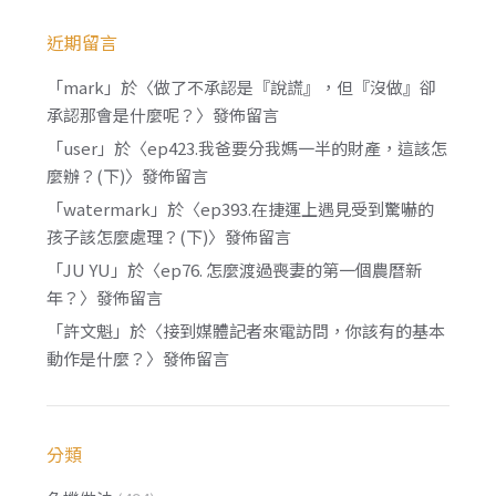
近期留言
「
mark
」於〈
做了不承認是『說謊』，但『沒做』卻
承認那會是什麼呢？
〉發佈留言
「
user
」於〈
ep423.我爸要分我媽一半的財產，這該怎
麼辦？(下)
〉發佈留言
「
watermark
」於〈
ep393.在捷運上遇見受到驚嚇的
孩子該怎麼處理？(下)
〉發佈留言
「
JU YU
」於〈
ep76. 怎麼渡過喪妻的第一個農曆新
年？
〉發佈留言
「
許文魁
」於〈
接到媒體記者來電訪問，你該有的基本
動作是什麼？
〉發佈留言
分類