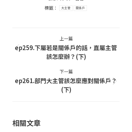
標籤：
大主管
關係戶
Post
上一篇
navigation
ep259.下屬若是關係戶的話，直屬主管
上
該怎麼辦？(下)
一
篇
下一篇
文
ep261.部門大主管該怎麼應對關係戶？
下
章：
(下)
一
篇
文
章：
相關文章