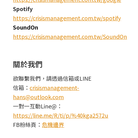
Spotify
https://crisismanagement.com.tw/spotify
SoundOn
https://crisismanagement.com.tw/SoundOn
關於我們
欲聯繫我們，請透過信箱或LINE
信箱：
crisismanagement-
hans@outlook.com
一對一互動Line@：
https://line.me/R/ti/p/%40kga2572u
FB粉絲頁：
危機邊界