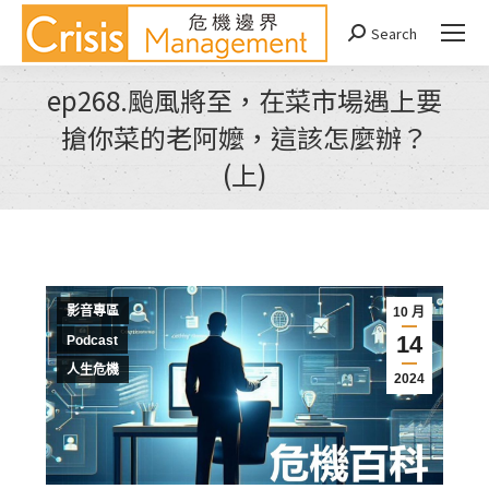
Search
Search:
ep268.颱風將至，在菜市場遇上要
搶你菜的老阿嬤，這該怎麼辦？
(上)
You are here:
影音專區
10 月
14
Podcast
人生危機
2024