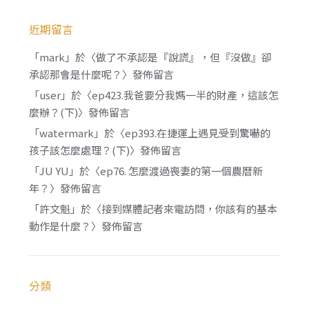
近期留言
「
mark
」於〈
做了不承認是『說謊』，但『沒做』卻
承認那會是什麼呢？
〉發佈留言
「
user
」於〈
ep423.我爸要分我媽一半的財產，這該怎
麼辦？(下)
〉發佈留言
「
watermark
」於〈
ep393.在捷運上遇見受到驚嚇的
孩子該怎麼處理？(下)
〉發佈留言
「
JU YU
」於〈
ep76. 怎麼渡過喪妻的第一個農曆新
年？
〉發佈留言
「
許文魁
」於〈
接到媒體記者來電訪問，你該有的基本
動作是什麼？
〉發佈留言
分類