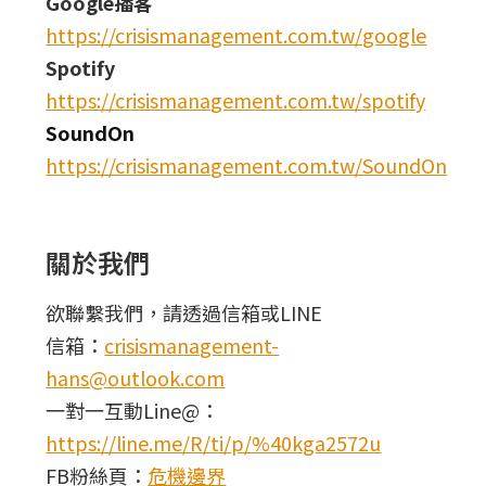
Google播客
https://crisismanagement.com.tw/google
Spotify
https://crisismanagement.com.tw/spotify
SoundOn
https://crisismanagement.com.tw/SoundOn
關於我們
欲聯繫我們，請透過信箱或LINE
信箱：
crisismanagement-
hans@outlook.com
一對一互動Line@：
https://line.me/R/ti/p/%40kga2572u
FB粉絲頁：
危機邊界