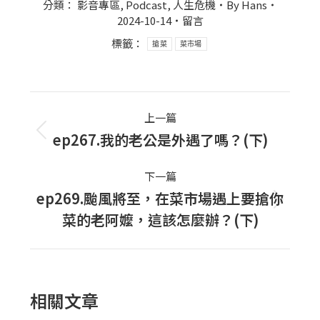
分類：
影音專區
,
Podcast
,
人生危機
By
Hans
2024-10-14
留言
標籤：
搶菜
菜市場
Post
上一篇
navigation
ep267.我的老公是外遇了嗎？(下)
上
一
下一篇
篇
ep269.颱風將至，在菜市場遇上要搶你
文
下
菜的老阿嬤，這該怎麼辦？(下)
章：
一
篇
文
章：
相關文章