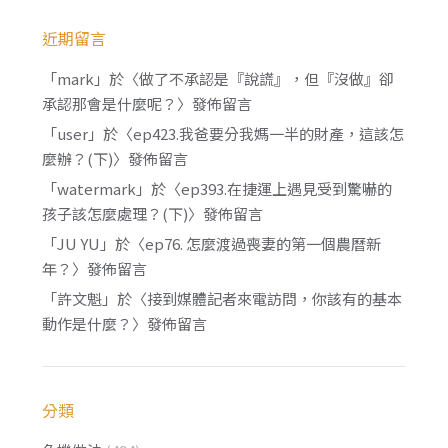
近期留言
「
mark
」於〈
做了不承認是『說謊』，但『沒做』卻
承認那會是什麼呢？
〉發佈留言
「
user
」於〈
ep423.我爸要分我媽一半的財產，這該怎
麼辦？(下)
〉發佈留言
「
watermark
」於〈
ep393.在捷運上遇見受到驚嚇的
孩子該怎麼處理？(下)
〉發佈留言
「
JU YU
」於〈
ep76. 怎麼渡過喪妻的第一個農曆新
年？
〉發佈留言
「
許文魁
」於〈
接到媒體記者來電訪問，你該有的基本
動作是什麼？
〉發佈留言
分類