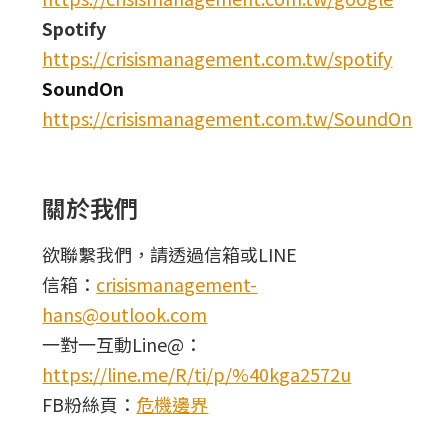
Spotify
https://crisismanagement.com.tw/spotify
SoundOn
https://crisismanagement.com.tw/SoundOn
關於我們
欲聯繫我們，請透過信箱或LINE
信箱：
crisismanagement-
hans@outlook.com
一對一互動Line@：
https://line.me/R/ti/p/%40kga2572u
FB粉絲頁：
危機邊界