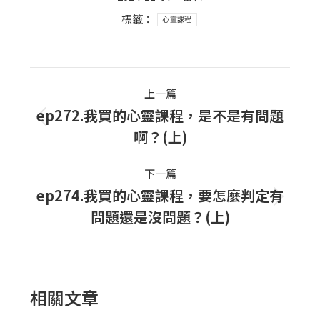
標籤：
心靈課程
Post
上一篇
navigation
ep272.我買的心靈課程，是不是有問題
上
啊？(上)
一
篇
下一篇
文
ep274.我買的心靈課程，要怎麼判定有
下
章：
問題還是沒問題？(上)
一
篇
文
章：
相關文章