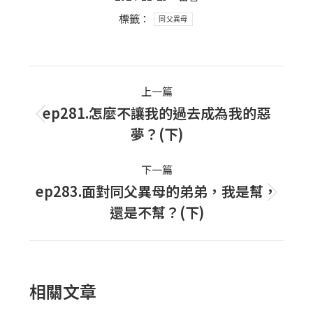
標籤：
同父異母
Post
上一篇
navigation
ep281.怎麼不讓我的過去成為我的惡
上
夢？(下)
一
篇
下一篇
文
ep283.面對同父異母的弟弟，我是幫，
下
章：
還是不幫？(下)
一
篇
文
章：
相關文章