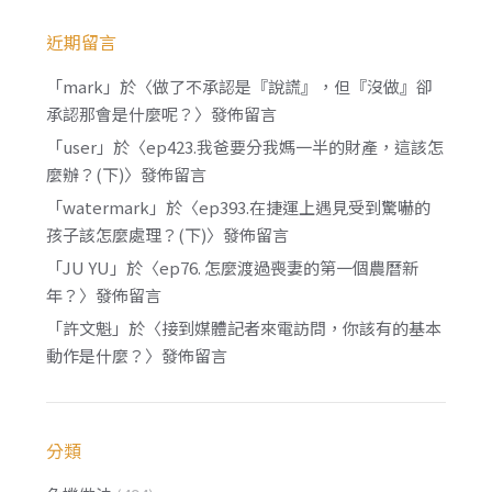
近期留言
「
mark
」於〈
做了不承認是『說謊』，但『沒做』卻
承認那會是什麼呢？
〉發佈留言
「
user
」於〈
ep423.我爸要分我媽一半的財產，這該怎
麼辦？(下)
〉發佈留言
「
watermark
」於〈
ep393.在捷運上遇見受到驚嚇的
孩子該怎麼處理？(下)
〉發佈留言
「
JU YU
」於〈
ep76. 怎麼渡過喪妻的第一個農曆新
年？
〉發佈留言
「
許文魁
」於〈
接到媒體記者來電訪問，你該有的基本
動作是什麼？
〉發佈留言
分類