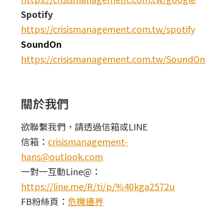
Spotify
https://crisismanagement.com.tw/spotify
SoundOn
https://crisismanagement.com.tw/SoundOn
關於我們
欲聯繫我們，請透過信箱或LINE
信箱：
crisismanagement-
hans@outlook.com
一對一互動Line@：
https://line.me/R/ti/p/%40kga2572u
FB粉絲頁：
危機邊界