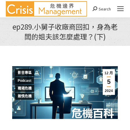
Search
Search:
ep289.小舅子收廠商回扣，身為老
闆的姐夫該怎麼處理？(下)
You are here:
影音專區
12 月
5
Podcast
職場危機
2024
親情危機