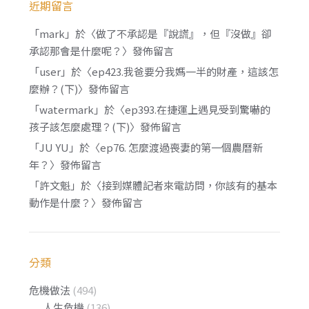
近期留言
「
mark
」於〈
做了不承認是『說謊』，但『沒做』卻
承認那會是什麼呢？
〉發佈留言
「
user
」於〈
ep423.我爸要分我媽一半的財產，這該怎
麼辦？(下)
〉發佈留言
「
watermark
」於〈
ep393.在捷運上遇見受到驚嚇的
孩子該怎麼處理？(下)
〉發佈留言
「
JU YU
」於〈
ep76. 怎麼渡過喪妻的第一個農曆新
年？
〉發佈留言
「
許文魁
」於〈
接到媒體記者來電訪問，你該有的基本
動作是什麼？
〉發佈留言
分類
危機做法
(494)
人生危機
(136)