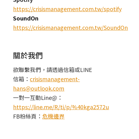
https://crisismanagement.com.tw/spotify
SoundOn
https://crisismanagement.com.tw/SoundOn
關於我們
欲聯繫我們，請透過信箱或LINE
信箱：
crisismanagement-
hans@outlook.com
一對一互動Line@：
https://line.me/R/ti/p/%40kga2572u
FB粉絲頁：
危機邊界