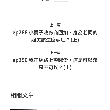
Post
上一篇
navigation
ep288.小舅子收廠商回扣，身為老闆的
上
姐夫該怎麼處理？(上)
一
篇
下一篇
文
ep290.我在網路上談戀愛，這是可以還
下
章：
是不可以？(上)
一
篇
文
章：
相關文章