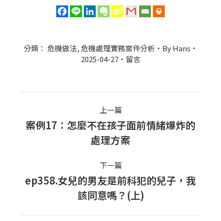
分類：
危機做法
,
危機處理實務案件分析
By
Hans
2025-04-27
留言
Post
上一篇
navigation
案例17：怎麼不在孩子面前情緒爆炸的
上
處理方案
一
篇
下一篇
文
ep358.女兒的男友是前科犯的兒子，我
下
章：
該同意嗎？(上)
一
篇