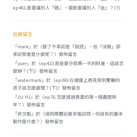
ep461.是要讓別人『做』，還是要讓別人『坐』？(7)
近期留言
「
mark
」於〈
做了不承認是『說謊』，但『沒做』卻
承認那會是什麼呢？
〉發佈留言
「
user
」於〈
ep423.我爸要分我媽一半的財產，這該怎
麼辦？(下)
〉發佈留言
「
watermark
」於〈
ep393.在捷運上遇見受到驚嚇的
孩子該怎麼處理？(下)
〉發佈留言
「
JU YU
」於〈
ep76. 怎麼渡過喪妻的第一個農曆新
年？
〉發佈留言
「
許文魁
」於〈
接到媒體記者來電訪問，你該有的基本
動作是什麼？
〉發佈留言