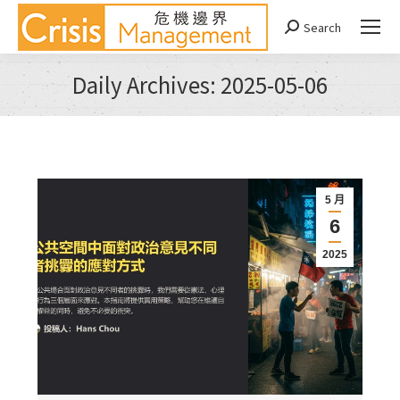
Search
Search:
Daily Archives:
2025-05-06
You are here:
5 月
6
2025