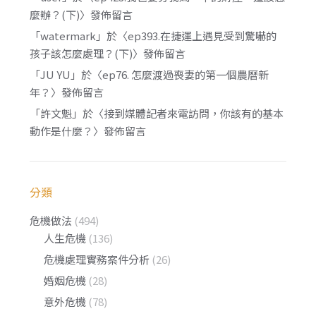
麼辦？(下)
〉發佈留言
「
watermark
」於〈
ep393.在捷運上遇見受到驚嚇的
孩子該怎麼處理？(下)
〉發佈留言
「
JU YU
」於〈
ep76. 怎麼渡過喪妻的第一個農曆新
年？
〉發佈留言
「
許文魁
」於〈
接到媒體記者來電訪問，你該有的基本
動作是什麼？
〉發佈留言
分類
危機做法
(494)
人生危機
(136)
危機處理實務案件分析
(26)
婚姻危機
(28)
意外危機
(78)