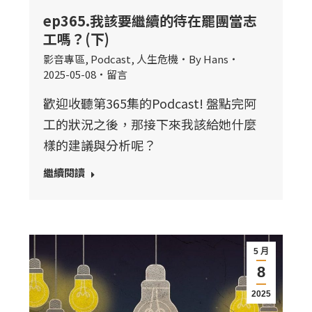
ep365.我該要繼續的待在罷團當志
工嗎？(下)
影音專區
,
Podcast
,
人生危機
By
Hans
2025-05-08
留言
歡迎收聽第365集的Podcast! 盤點完阿
工的狀況之後，那接下來我該給她什麼
樣的建議與分析呢？
繼續閱讀
5 月
8
2025