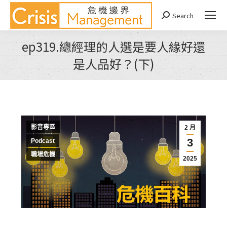
Search
Search:
ep319.總經理的人選是要人緣好還
是人品好？(下)
You are here:
影音專區
2 月
3
Podcast
職場危機
2025