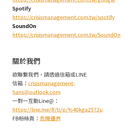
Spotify
https://crisismanagement.com.tw/spotify
SoundOn
https://crisismanagement.com.tw/SoundOn
關於我們
欲聯繫我們，請透過信箱或LINE
信箱：
crisismanagement-
hans@outlook.com
一對一互動Line@：
https://line.me/R/ti/p/%40kga2572u
FB粉絲頁：
危機邊界