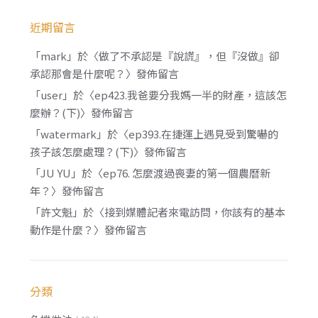
近期留言
「
mark
」於〈
做了不承認是『說謊』，但『沒做』卻
承認那會是什麼呢？
〉發佈留言
「
user
」於〈
ep423.我爸要分我媽一半的財產，這該怎
麼辦？(下)
〉發佈留言
「
watermark
」於〈
ep393.在捷運上遇見受到驚嚇的
孩子該怎麼處理？(下)
〉發佈留言
「
JU YU
」於〈
ep76. 怎麼渡過喪妻的第一個農曆新
年？
〉發佈留言
「
許文魁
」於〈
接到媒體記者來電訪問，你該有的基本
動作是什麼？
〉發佈留言
分類