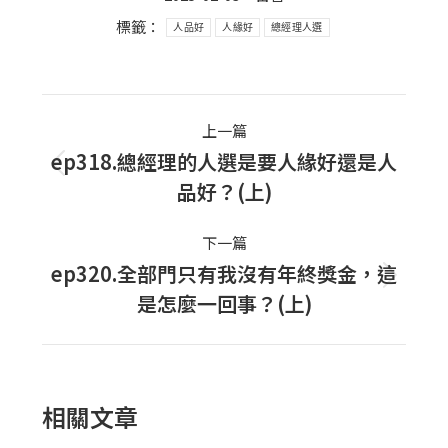
標籤：
人品好
人緣好
總經理人選
Post
上一篇
navigation
ep318.總經理的人選是要人緣好還是人
上
品好？(上)
一
篇
下一篇
文
ep320.全部門只有我沒有年終獎金，這
下
章：
是怎麼一回事？(上)
一
篇
文
章：
相關文章