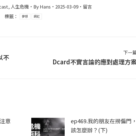
cast
,
人生危機
By
Hans
2025-03-09
留言
標籤：
夢想
網紅
下一
以不
Dcard不實言論的應對處理方
下
一
篇
文
章：
，注意
ep469.我的朋友在撈偏門
該怎麼辦？(下)