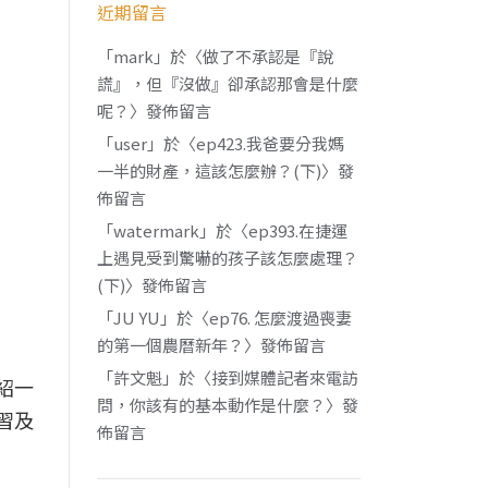
近期留言
「
mark
」於〈
做了不承認是『說
謊』，但『沒做』卻承認那會是什麼
呢？
〉發佈留言
「
user
」於〈
ep423.我爸要分我媽
一半的財產，這該怎麼辦？(下)
〉發
佈留言
「
watermark
」於〈
ep393.在捷運
上遇見受到驚嚇的孩子該怎麼處理？
(下)
〉發佈留言
「
JU YU
」於〈
ep76. 怎麼渡過喪妻
的第一個農曆新年？
〉發佈留言
「
許文魁
」於〈
接到媒體記者來電訪
紹一
問，你該有的基本動作是什麼？
〉發
習及
佈留言