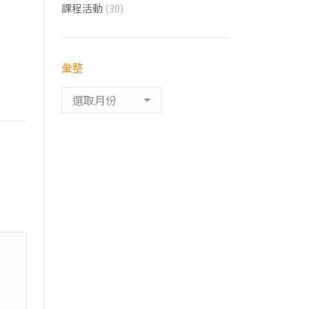
課程活動
(30)
彙整
彙
整