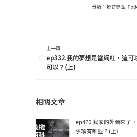
分類：
影音專區
,
Pod
Post
上一篇
navigation
ep332.我的夢想是當網紅，這可
上
可以？(上)
一
篇
文
章：
相關文章
ep470.我家的外傭來了
事項有哪些？(上)