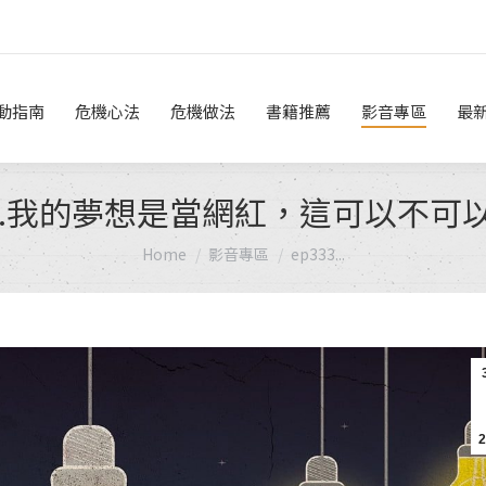
危機做法
書籍推薦
影音專區
最新消息
線上諮詢
動指南
危機心法
危機做法
書籍推薦
影音專區
最
33.我的夢想是當網紅，這可以不可以
You are here:
Home
影音專區
ep333...