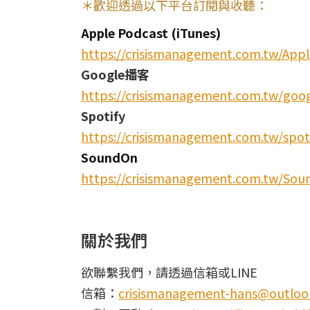
＊歡迎透過以下平台訂閱與收聽：
Apple Podcast (iTunes)
https://crisismanagement.com.tw/App
Google播客
https://crisismanagement.com.tw/goo
Spotify
https://crisismanagement.com.tw/spot
SoundOn
https://crisismanagement.com.tw/So
關於我們
欲聯繫我們，請透過信箱或LINE
信箱：
crisismanagement-hans@outloo