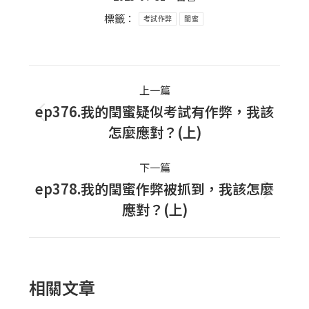
標籤：
考試作弊
閨蜜
Post
上一篇
navigation
ep376.我的閏蜜疑似考試有作弊，我該
上
怎麼應對？(上)
一
篇
下一篇
文
ep378.我的閏蜜作弊被抓到，我該怎麼
下
章：
應對？(上)
一
篇
文
章：
相關文章