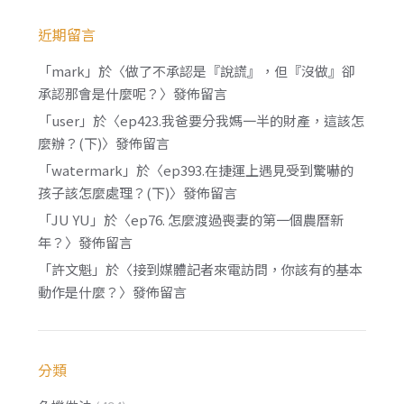
近期留言
「
mark
」於〈
做了不承認是『說謊』，但『沒做』卻
承認那會是什麼呢？
〉發佈留言
「
user
」於〈
ep423.我爸要分我媽一半的財產，這該怎
麼辦？(下)
〉發佈留言
「
watermark
」於〈
ep393.在捷運上遇見受到驚嚇的
孩子該怎麼處理？(下)
〉發佈留言
「
JU YU
」於〈
ep76. 怎麼渡過喪妻的第一個農曆新
年？
〉發佈留言
「
許文魁
」於〈
接到媒體記者來電訪問，你該有的基本
動作是什麼？
〉發佈留言
分類