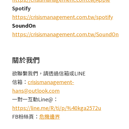
Spotify
https://crisismanagement.com.tw/spotify
SoundOn
https://crisismanagement.com.tw/SoundOn
關於我們
欲聯繫我們，請透過信箱或LINE
信箱：
crisismanagement-
hans@outlook.com
一對一互動Line@：
https://line.me/R/ti/p/%40kga2572u
FB粉絲頁：
危機邊界