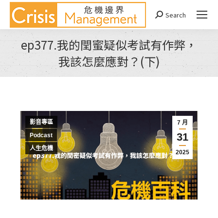
Search
Search:
ep377.我的閏蜜疑似考試有作弊，
我該怎麼應對？(下)
You are here:
影音專區
7 月
31
Podcast
人生危機
2025