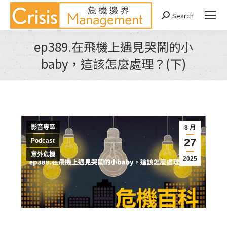
Search
Search:
ep389.在飛機上遇見哭鬧的小
baby，這該怎麼處理？(下)
You are here:
影音專區
8 月
27
Podcast
意外危機
2025