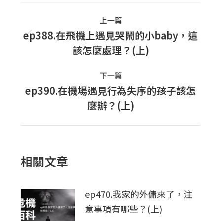
Post
上一篇
navigation
ep388.在飛機上遇見哭鬧的小baby，這
上
該怎麼處理？(上)
一
篇
下一篇
文
ep390.在機場遇見行為失序的孩子該怎
下
章：
麼辦？(上)
一
篇
文
章：
相關文章
ep470.我家的外傭來了，注
意事項有哪些？(上)