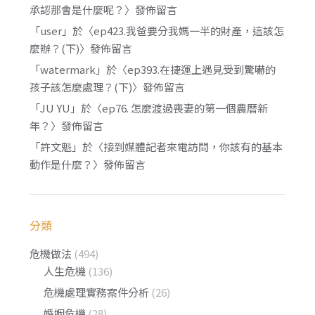
承認那會是什麼呢？
〉發佈留言
「
user
」於〈
ep423.我爸要分我媽一半的財產，這該怎
麼辦？(下)
〉發佈留言
「
watermark
」於〈
ep393.在捷運上遇見受到驚嚇的
孩子該怎麼處理？(下)
〉發佈留言
「
JU YU
」於〈
ep76. 怎麼渡過喪妻的第一個農曆新
年？
〉發佈留言
「
許文魁
」於〈
接到媒體記者來電訪問，你該有的基本
動作是什麼？
〉發佈留言
分類
危機做法
(494)
人生危機
(136)
危機處理實務案件分析
(26)
婚姻危機
(28)