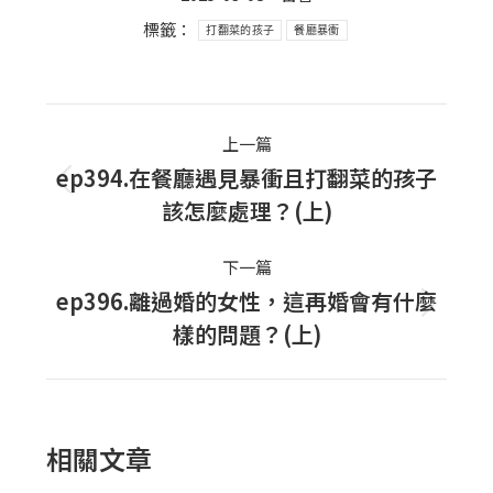
標籤：
打翻菜的孩子
餐廳暴衝
Post
上一篇
navigation
ep394.在餐廳遇見暴衝且打翻菜的孩子
上
該怎麼處理？(上)
一
篇
下一篇
文
ep396.離過婚的女性，這再婚會有什麼
下
章：
樣的問題？(上)
一
篇
文
章：
相關文章