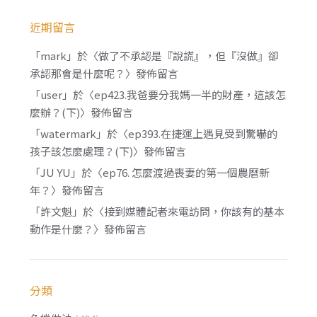
近期留言
「
mark
」於〈
做了不承認是『說謊』，但『沒做』卻
承認那會是什麼呢？
〉發佈留言
「
user
」於〈
ep423.我爸要分我媽一半的財產，這該怎
麼辦？(下)
〉發佈留言
「
watermark
」於〈
ep393.在捷運上遇見受到驚嚇的
孩子該怎麼處理？(下)
〉發佈留言
「
JU YU
」於〈
ep76. 怎麼渡過喪妻的第一個農曆新
年？
〉發佈留言
「
許文魁
」於〈
接到媒體記者來電訪問，你該有的基本
動作是什麼？
〉發佈留言
分類