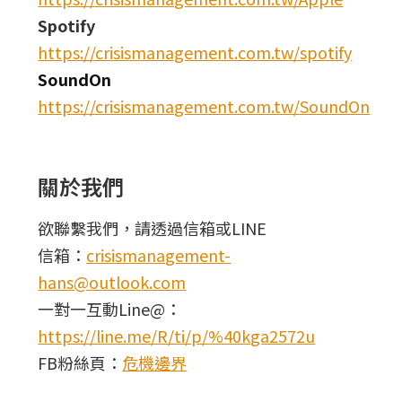
Spotify
https://crisismanagement.com.tw/spotify
SoundOn
https://crisismanagement.com.tw/SoundOn
關於我們
欲聯繫我們，請透過信箱或LINE
信箱：
crisismanagement-
hans@outlook.com
一對一互動Line@：
https://line.me/R/ti/p/%40kga2572u
FB粉絲頁：
危機邊界