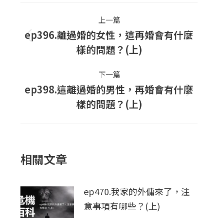
Post
上一篇
navigation
ep396.離過婚的女性，這再婚會有什麼
上
樣的問題？(上)
一
篇
下一篇
文
ep398.這離過婚的男性，再婚會有什麼
下
章：
樣的問題？(上)
一
篇
文
章：
相關文章
ep470.我家的外傭來了，注
意事項有哪些？(上)