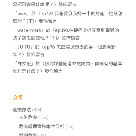
承認那會是什麼呢？
〉發佈留言
「
user
」於〈
ep423.我爸要分我媽一半的財產，這該怎
麼辦？(下)
〉發佈留言
「
watermark
」於〈
ep393.在捷運上遇見受到驚嚇的
孩子該怎麼處理？(下)
〉發佈留言
「
JU YU
」於〈
ep76. 怎麼渡過喪妻的第一個農曆新
年？
〉發佈留言
「
許文魁
」於〈
接到媒體記者來電訪問，你該有的基本
動作是什麼？
〉發佈留言
分類
危機做法
(494)
人生危機
(136)
危機處理實務案件分析
(26)
婚姻危機
(28)