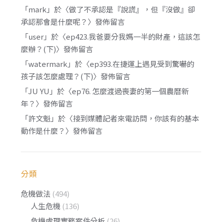
「
mark
」於〈
做了不承認是『說謊』，但『沒做』卻
承認那會是什麼呢？
〉發佈留言
「
user
」於〈
ep423.我爸要分我媽一半的財產，這該怎
麼辦？(下)
〉發佈留言
「
watermark
」於〈
ep393.在捷運上遇見受到驚嚇的
孩子該怎麼處理？(下)
〉發佈留言
「
JU YU
」於〈
ep76. 怎麼渡過喪妻的第一個農曆新
年？
〉發佈留言
「
許文魁
」於〈
接到媒體記者來電訪問，你該有的基本
動作是什麼？
〉發佈留言
分類
危機做法
(494)
人生危機
(136)
危機處理實務案件分析
(26)