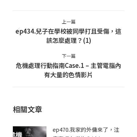
Post
上一篇
navigation
ep434.兒子在學校被同學打且受傷，這
上
該怎麼處理？(1)
一
篇
下一篇
文
危機處理行動指南Case.1 – 主管電腦內
下
章：
有大量的色情影片
一
篇
文
章：
相關文章
ep470.我家的外傭來了，注