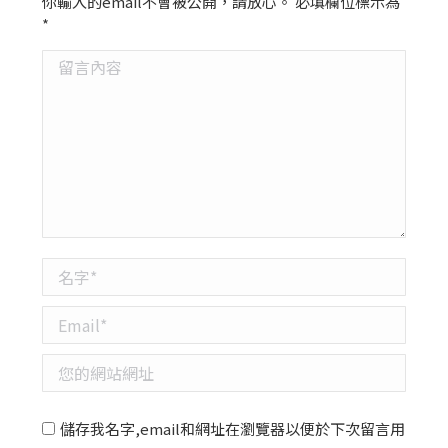
你輸入的email不會被公開，請放心。 必填欄位標示為
*
留言內容
名字 *
Email *
您的網站網址
儲存我名字,email和網址在瀏覽器以便於下次留言用