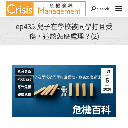
Search
Search:
ep435.兒子在學校被同學打且受
傷，這該怎麼處理？(2)
You are here:
影音專區
1 月
5
Podcast
意外危機
2026
親情危機