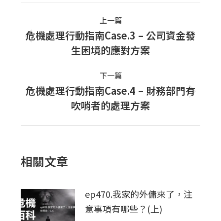
Post
上一篇
navigation
危機處理行動指南Case.3 – 公司資金發
上
生困境的應對方案
一
篇
下一篇
文
危機處理行動指南Case.4 – 財務部門有
下
章：
吹哨者的處理方案
一
篇
文
章：
相關文章
ep470.我家的外傭來了，注
意事項有哪些？(上)