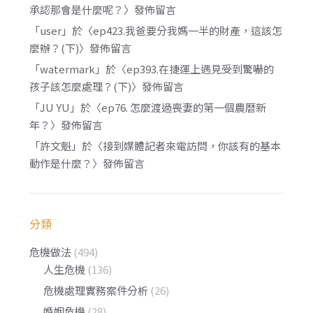
承認那會是什麼呢？
〉發佈留言
「
user
」於〈
ep423.我爸要分我媽一半的財產，這該怎
麼辦？(下)
〉發佈留言
「
watermark
」於〈
ep393.在捷運上遇見受到驚嚇的
孩子該怎麼處理？(下)
〉發佈留言
「
JU YU
」於〈
ep76. 怎麼渡過喪妻的第一個農曆新
年？
〉發佈留言
「
許文魁
」於〈
接到媒體記者來電訪問，你該有的基本
動作是什麼？
〉發佈留言
分類
危機做法
(494)
人生危機
(136)
危機處理實務案件分析
(26)
婚姻危機
(28)