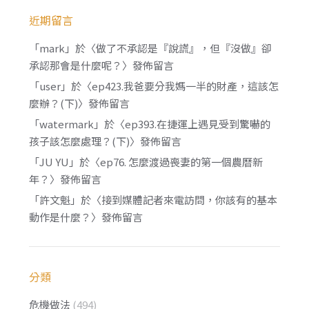
近期留言
「
mark
」於〈
做了不承認是『說謊』，但『沒做』卻
承認那會是什麼呢？
〉發佈留言
「
user
」於〈
ep423.我爸要分我媽一半的財產，這該怎
麼辦？(下)
〉發佈留言
「
watermark
」於〈
ep393.在捷運上遇見受到驚嚇的
孩子該怎麼處理？(下)
〉發佈留言
「
JU YU
」於〈
ep76. 怎麼渡過喪妻的第一個農曆新
年？
〉發佈留言
「
許文魁
」於〈
接到媒體記者來電訪問，你該有的基本
動作是什麼？
〉發佈留言
分類
危機做法
(494)