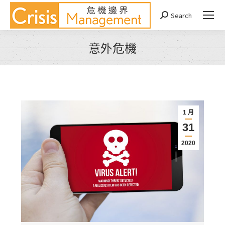
Search
Search:
意外危機
You are here:
1 月
31
2020