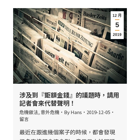
12 月
5
2019
涉及到『鉅額金錢』的議題時，請用
記者會來代替聲明！
危機做法
,
意外危機
By
Hans
2019-12-05
留言
最近在跟進幾個案子的時候，都會發現