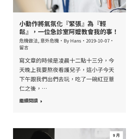
小動作將氣氛化『緊張』為『輕
鬆』，一位急診室阿嬤教會我的事！
危機做法
,
意外危機
By
Hans
2019-10-07
留言
寫文章的時候是凌晨十二點十三分，今
天晚上我要熬夜看護兒子，這小子今天
下午跟我們出們去玩，吃了一碗紅豆薏
仁之後，…
繼續閱讀
9 月