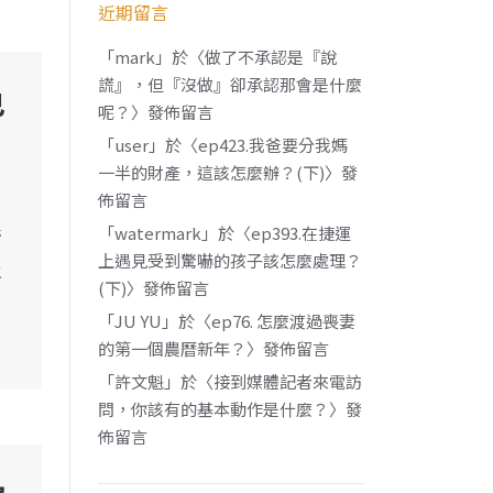
近期留言
「
mark
」於〈
做了不承認是『說
謊』，但『沒做』卻承認那會是什麼
己
呢？
〉發佈留言
「
user
」於〈
ep423.我爸要分我媽
一半的財產，這該怎麼辦？(下)
〉發
佈留言
「
watermark
」於〈
ep393.在捷運
情
上遇見受到驚嚇的孩子該怎麼處理？
永
(下)
〉發佈留言
「
JU YU
」於〈
ep76. 怎麼渡過喪妻
的第一個農曆新年？
〉發佈留言
「
許文魁
」於〈
接到媒體記者來電訪
問，你該有的基本動作是什麼？
〉發
佈留言