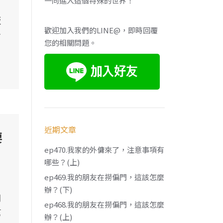
一同進入這個特殊的世界！
販
歡迎加入我們的LINE@，即時回覆
者
您的相關問題。
近期文章
要
ep470.我家的外傭來了，注意事項有
哪些？(上)
ep469.我的朋友在撈偏門，這該怎麼
辦？(下)
問
ep468.我的朋友在撈偏門，這該怎麼
第
辦？(上)