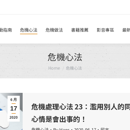
危機做法
書籍推薦
影音專區
最新消息
線上諮詢
動指南
危機心法
危機做法
書籍推薦
影音專區
最
危機心法
You are here:
Home
危機心法
6 月
危機處理心法 23：濫用別人的
17
心情是會出事的！
2020
危機心法
By
Hans
2020-06-17
留言