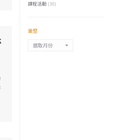
課程活動
(30)
彙整
承
彙
整
的
時