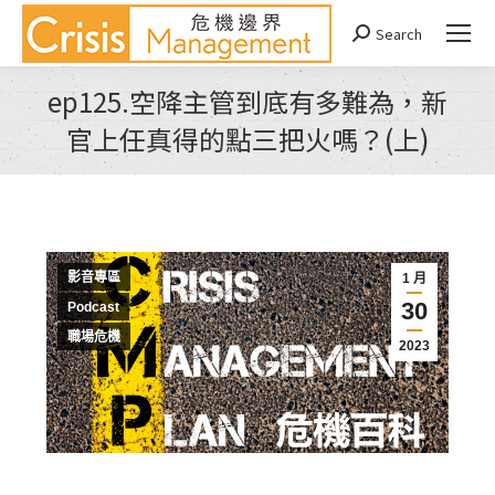
Search
Search:
ep125.空降主管到底有多難為，新
官上任真得的點三把火嗎？(上)
You are here:
影音專區
1 月
30
Podcast
職場危機
2023