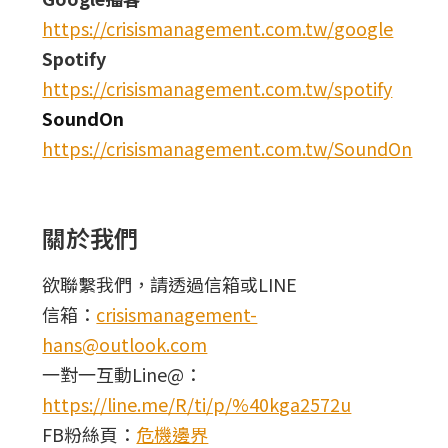
https://crisismanagement.com.tw/google
Spotify
https://crisismanagement.com.tw/spotify
SoundOn
https://crisismanagement.com.tw/SoundOn
關於我們
欲聯繫我們，請透過信箱或LINE
信箱：
crisismanagement-
hans@outlook.com
一對一互動Line@：
https://line.me/R/ti/p/%40kga2572u
FB粉絲頁：
危機邊界