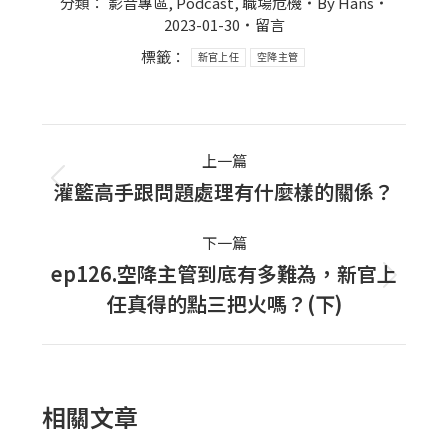
分類：
影音專區
,
Podcast
,
職場危機
By
Hans
2023-01-30
留言
標籤：
新官上任
空降主管
Post
上一篇
navigation
灌籃高手跟問題處理有什麼樣的關係？
上
一
下一篇
篇
ep126.空降主管到底有多難為，新官上
文
下
任真得的點三把火嗎？(下)
章：
一
篇
文
章：
相關文章