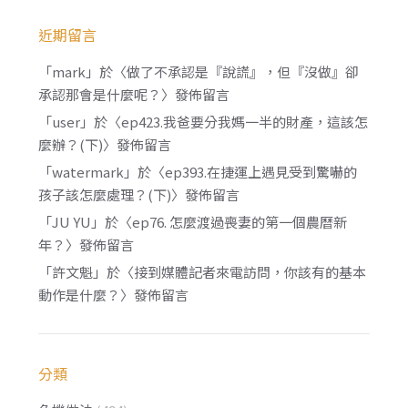
近期留言
「
mark
」於〈
做了不承認是『說謊』，但『沒做』卻
承認那會是什麼呢？
〉發佈留言
「
user
」於〈
ep423.我爸要分我媽一半的財產，這該怎
麼辦？(下)
〉發佈留言
「
watermark
」於〈
ep393.在捷運上遇見受到驚嚇的
孩子該怎麼處理？(下)
〉發佈留言
「
JU YU
」於〈
ep76. 怎麼渡過喪妻的第一個農曆新
年？
〉發佈留言
「
許文魁
」於〈
接到媒體記者來電訪問，你該有的基本
動作是什麼？
〉發佈留言
分類