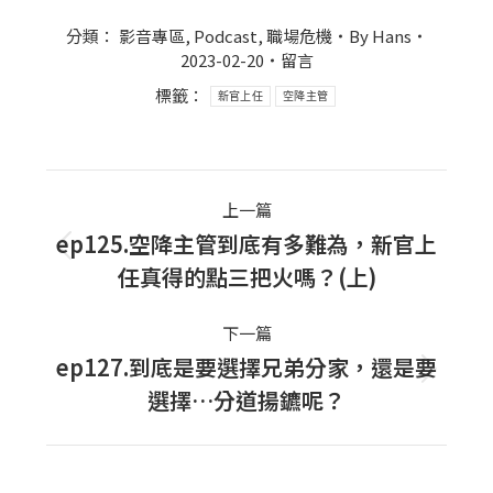
分類：
影音專區
,
Podcast
,
職場危機
By
Hans
2023-02-20
留言
標籤：
新官上任
空降主管
Post
上一篇
navigation
ep125.空降主管到底有多難為，新官上
上
任真得的點三把火嗎？(上)
一
篇
下一篇
文
ep127.到底是要選擇兄弟分家，還是要
下
章：
選擇…分道揚鑣呢？
一
篇
文