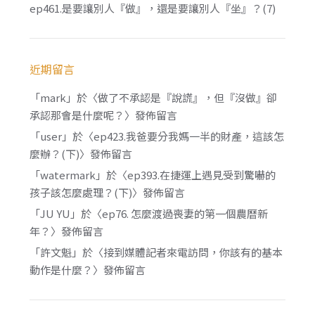
ep461.是要讓別人『做』，還是要讓別人『坐』？(7)
近期留言
「
mark
」於〈
做了不承認是『說謊』，但『沒做』卻
承認那會是什麼呢？
〉發佈留言
「
user
」於〈
ep423.我爸要分我媽一半的財產，這該怎
麼辦？(下)
〉發佈留言
「
watermark
」於〈
ep393.在捷運上遇見受到驚嚇的
孩子該怎麼處理？(下)
〉發佈留言
「
JU YU
」於〈
ep76. 怎麼渡過喪妻的第一個農曆新
年？
〉發佈留言
「
許文魁
」於〈
接到媒體記者來電訪問，你該有的基本
動作是什麼？
〉發佈留言