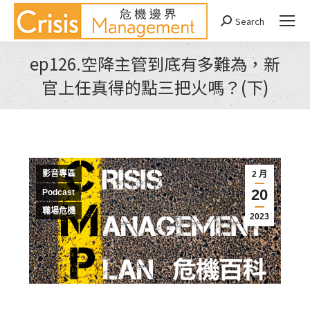
Search
Search:
ep126.空降主管到底有多難為，新
官上任真得的點三把火嗎？(下)
You are here:
影音專區
2 月
20
Podcast
職場危機
2023