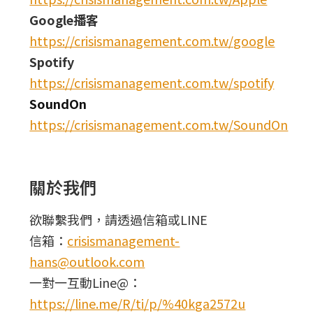
Google播客
https://crisismanagement.com.tw/google
Spotify
https://crisismanagement.com.tw/spotify
SoundOn
https://crisismanagement.com.tw/SoundOn
關於我們
欲聯繫我們，請透過信箱或LINE
信箱：
crisismanagement-
hans@outlook.com
一對一互動Line@：
https://line.me/R/ti/p/%40kga2572u