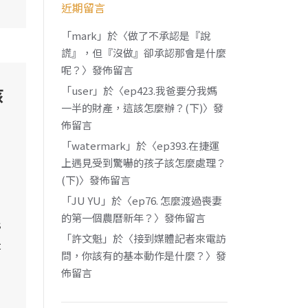
近期留言
「
mark
」於〈
做了不承認是『說
謊』，但『沒做』卻承認那會是什麼
呢？
〉發佈留言
孩
「
user
」於〈
ep423.我爸要分我媽
一半的財產，這該怎麼辦？(下)
〉發
佈留言
「
watermark
」於〈
ep393.在捷運
上遇見受到驚嚇的孩子該怎麼處理？
(下)
〉發佈留言
「
JU YU
」於〈
ep76. 怎麼渡過喪妻
的第一個農曆新年？
〉發佈留言
先
「
許文魁
」於〈
接到媒體記者來電訪
是
問，你該有的基本動作是什麼？
〉發
佈留言