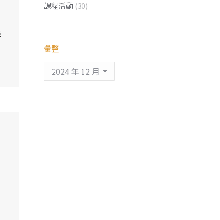
課程活動
(30)
幸
彙整
彙
整
，
來