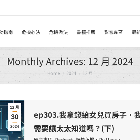
危機做法
書籍推薦
影音專區
最新消息
線上諮詢
動指南
危機心法
危機做法
書籍推薦
影音專區
最
Monthly Archives:
12 月 2024
You are here:
Home
2024
12 月
12 月
ep303.我拿錢給女兒買房子，
30
需要讓太太知道嗎？(下)
2024
影音專區
,
Podcast
,
親情危機
By
Hans