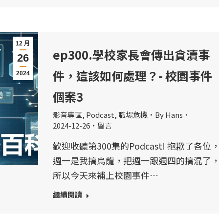
12 月
ep300.學校家長會傳出貪瀆事
26
件，這該如何處理？- 校園事件
2024
個案3
影音專區
,
Podcast
,
職場危機
By
Hans
2024-12-26
留言
歡迎收聽第300集的Podcast! 抱歉了各位
週一是我搞烏龍，把週一跟週四的搞混了
所以今天來補上校園事件…
繼續閱讀