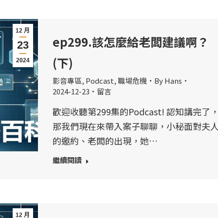
12 月
ep299.該怎麼給老闆建議啊？
23
(下)
2024
影音專區
,
Podcast
,
職場危機
By
Hans
2024-12-23
留言
歡迎收聽第299集的Podcast! 認知講完了
那我們現在來帶入案子聊聊，小秘面對夫
的邀約、老闆的出現，她…
繼續閱讀
12 月