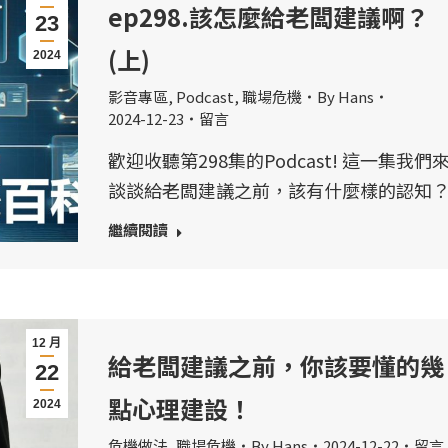
ep298.該怎麼給老闆建議啊？
23
(上)
2024
影音專區
,
Podcast
,
職場危機
By
Hans
2024-12-23
留言
歡迎收聽第298集的Podcast! 這一集我們
談談給老闆建議之前，該有什麼樣的認知
繼續閱讀
12 月
給老闆建議之前，你該要懂的幾
22
點心理建設！
2024
危機做法
,
職場危機
By
Hans
2024-12-22
留言