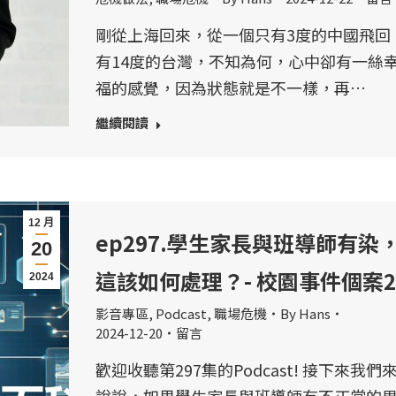
剛從上海回來，從一個只有3度的中國飛回
有14度的台灣，不知為何，心中卻有一絲
福的感覺，因為狀態就是不一樣，再…
繼續閱讀
12 月
ep297.學生家長與班導師有染
20
這該如何處理？- 校園事件個案2
2024
影音專區
,
Podcast
,
職場危機
By
Hans
2024-12-20
留言
歡迎收聽第297集的Podcast! 接下來我們