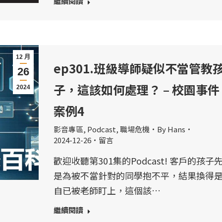
繼續閱讀
12 月
ep301.班級導師疑似不當管教
26
子，這該如何處理？ – 校園事件
2024
案例4
影音專區
,
Podcast
,
職場危機
By
Hans
2024-12-26
留言
歡迎收聽第301集的Podcast! 客戶的孩子
是為被不當針對的同學抱不平，結果換得
自已被老師盯上，這個該…
繼續閱讀