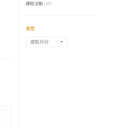
課程活動
(30)
彙整
彙
整