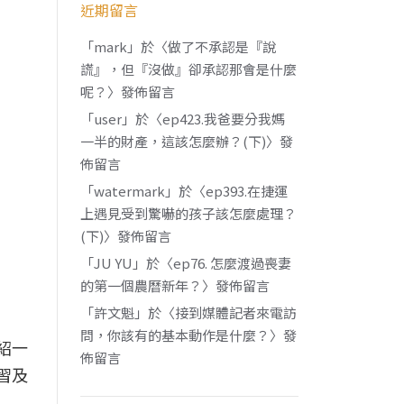
近期留言
「
mark
」於〈
做了不承認是『說
謊』，但『沒做』卻承認那會是什麼
呢？
〉發佈留言
「
user
」於〈
ep423.我爸要分我媽
一半的財產，這該怎麼辦？(下)
〉發
佈留言
「
watermark
」於〈
ep393.在捷運
上遇見受到驚嚇的孩子該怎麼處理？
(下)
〉發佈留言
「
JU YU
」於〈
ep76. 怎麼渡過喪妻
的第一個農曆新年？
〉發佈留言
「
許文魁
」於〈
接到媒體記者來電訪
問，你該有的基本動作是什麼？
〉發
紹一
佈留言
習及