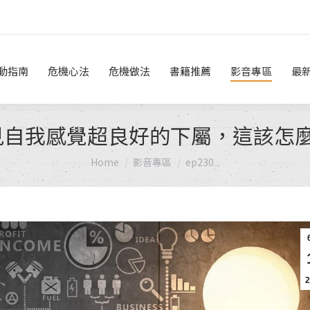
危機做法
書籍推薦
影音專區
最新消息
線上諮詢
動指南
危機心法
危機做法
書籍推薦
影音專區
最
.遇見自我感覺超良好的下屬，這該怎麼
You are here:
Home
影音專區
ep230...