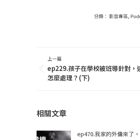
分類：
影音專區
,
Pod
Post
上一篇
navigation
ep229.孩子在學校被班導針對，
上
怎麼處理？(下)
一
篇
文
章：
相關文章
ep470.我家的外傭來了