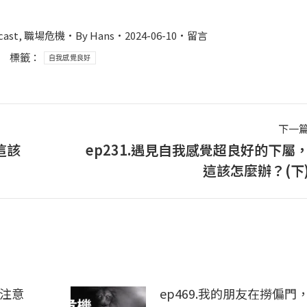
cast
,
職場危機
By
Hans
2024-06-10
留言
標籤：
自我感覺良好
下一
這該
ep231.遇見自我感覺超良好的下屬
下
這該怎麼辦？(下
一
篇
文
章：
，注意
ep469.我的朋友在撈偏門