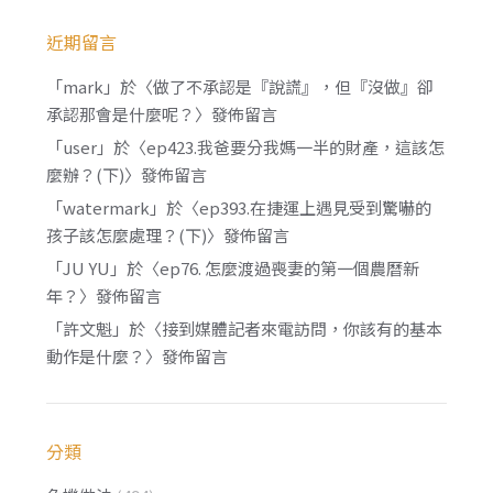
近期留言
「
mark
」於〈
做了不承認是『說謊』，但『沒做』卻
承認那會是什麼呢？
〉發佈留言
「
user
」於〈
ep423.我爸要分我媽一半的財產，這該怎
麼辦？(下)
〉發佈留言
「
watermark
」於〈
ep393.在捷運上遇見受到驚嚇的
孩子該怎麼處理？(下)
〉發佈留言
「
JU YU
」於〈
ep76. 怎麼渡過喪妻的第一個農曆新
年？
〉發佈留言
「
許文魁
」於〈
接到媒體記者來電訪問，你該有的基本
動作是什麼？
〉發佈留言
分類