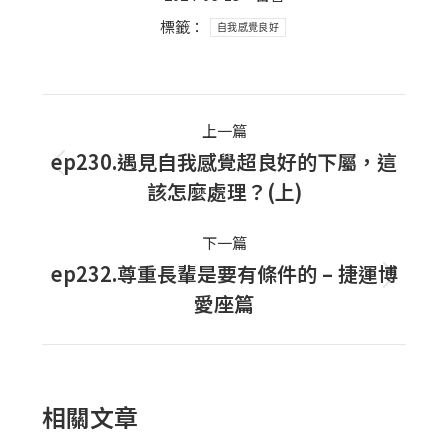
標籤：
自我感覺良好
Post
上一篇
navigation
ep230.遇見自我感覺超良好的下屬，這
上
該怎麼處理？(上)
一
篇
下一篇
文
ep232.尊重長輩是要有條件的 – 捷運博
下
章：
愛座篇
一
篇
文
章：
相關文章