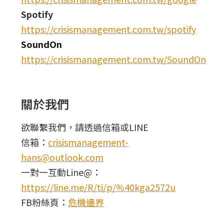
Spotify
https://crisismanagement.com.tw/spotify
SoundOn
https://crisismanagement.com.tw/SoundOn
關於我們
欲聯繫我們，請透過信箱或LINE
信箱：
crisismanagement-
hans@outlook.com
一對一互動Line@：
https://line.me/R/ti/p/%40kga2572u
FB粉絲頁：
危機邊界