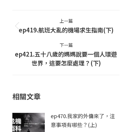
Post
上一篇
navigation
ep419.航班大亂的機場求生指南(下)
上
一
下一篇
篇
ep421.五十八歲的媽媽說要一個人環遊
文
下
世界，這要怎麼處理？(下)
章：
一
篇
文
章：
相關文章
ep470.我家的外傭來了，注
意事項有哪些？(上)