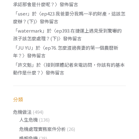
承認那會是什麼呢？
〉發佈留言
「
user
」於〈
ep423.我爸要分我媽一半的財產，這該怎
麼辦？(下)
〉發佈留言
「
watermark
」於〈
ep393.在捷運上遇見受到驚嚇的
孩子該怎麼處理？(下)
〉發佈留言
「
JU YU
」於〈
ep76. 怎麼渡過喪妻的第一個農曆新
年？
〉發佈留言
「
許文魁
」於〈
接到媒體記者來電訪問，你該有的基本
動作是什麼？
〉發佈留言
分類
危機做法
(494)
人生危機
(136)
危機處理實務案件分析
(26)
婚姻危機
(28)