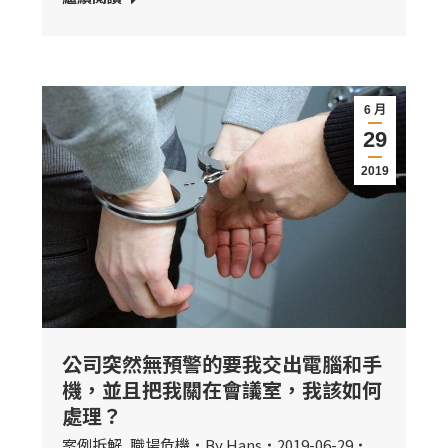
6 月
29
2019
公司突然無預警的要我交出電腦和手
機，並且把我關在會議室，我該如何
處理？
案例拆解
,
職場危機
By
Hans
2019-06-29