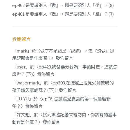
ep462.是要讓別人『做』，還是要讓別人『坐』？(8)
ep461.是要讓別人『做』，還是要讓別人『坐』？(7)
近期留言
「
mark
」於〈
做了不承認是『說謊』，但『沒做』卻
承認那會是什麼呢？
〉發佈留言
「
user
」於〈
ep423.我爸要分我媽一半的財產，這該怎
麼辦？(下)
〉發佈留言
「
watermark
」於〈
ep393.在捷運上遇見受到驚嚇的
孩子該怎麼處理？(下)
〉發佈留言
「
JU YU
」於〈
ep76. 怎麼渡過喪妻的第一個農曆新
年？
〉發佈留言
「
許文魁
」於〈
接到媒體記者來電訪問，你該有的基本
動作是什麼？
〉發佈留言