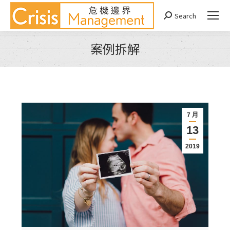
Search
Search:
案例拆解
You are here:
7 月
13
2019