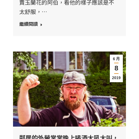
賣玉蘭花的阿伯，看他的樣子應該是不
太舒服，…
繼續閱讀
6 月
8
2019
鄰居的外勞常常晚上喝酒大吼大叫，