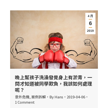
4 月
6
2019
晚上幫孩子洗澡發覺身上有淤青，一
問才知道被同學欺負，我該如何處理
呢？
意外危機
,
案例拆解
By
Hans
2019-04-06
1 Comment