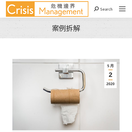
Search
Search:
案例拆解
You are here:
5 月
2
2020