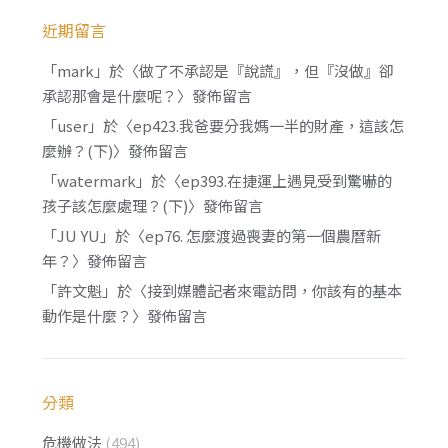
近期留言
「
mark
」於〈
做了不承認是『說謊』，但『沒做』卻
承認那會是什麼呢？
〉發佈留言
「
user
」於〈
ep423.我爸要分我媽一半的財產，這該怎
麼辦？(下)
〉發佈留言
「
watermark
」於〈
ep393.在捷運上遇見受到驚嚇的
孩子該怎麼處理？(下)
〉發佈留言
「
JU YU
」於〈
ep76. 怎麼渡過喪妻的第一個農曆新
年？
〉發佈留言
「
許文魁
」於〈
接到媒體記者來電訪問，你該有的基本
動作是什麼？
〉發佈留言
分類
危機做法
(494)