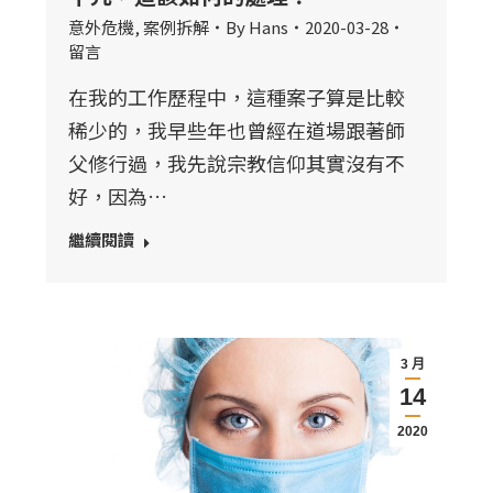
意外危機
,
案例拆解
By
Hans
2020-03-28
留言
在我的工作歷程中，這種案子算是比較
稀少的，我早些年也曾經在道場跟著師
父修行過，我先說宗教信仰其實沒有不
好，因為…
繼續閱讀
3 月
14
2020