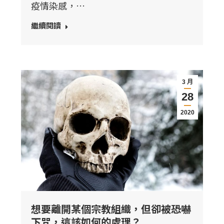
疫情染感，…
繼續閱讀
3 月
28
2020
想要離開某個宗教組織，但卻被恐嚇
下咒，這該如何的處理？