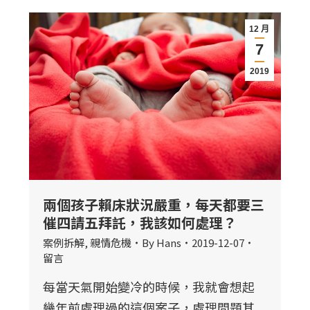
12 月
7
2019
兩個孩子賴床狀況嚴重，每天都要三
催四請五拜託，我該如何處理？
案例拆解
,
親情危機
By
Hans
2019-12-07
留言
每當天氣開始變冷的時候，我就會想起
幾年前處理過的這個案子，處理問題其