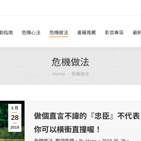
危機做法
書籍推薦
影音專區
最新消息
線上諮詢
動指南
危機心法
危機做法
書籍推薦
影音專區
最
危機做法
You are here:
Home
危機做法
5 月
做個直言不諱的『忠臣』不代表
28
你可以橫衝直撞喔！
2019
危機做法
,
職場危機
By
Hans
2019-05-28