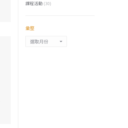
課程活動
(30)
彙整
彙
整
…