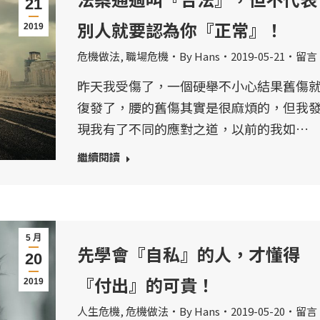
21
別人就要認為你『正常』！
2019
危機做法
,
職場危機
By
Hans
2019-05-21
留言
昨天我受傷了，一個硬舉不小心結果舊傷
復發了，腰的舊傷其實是很麻煩的，但我
現我有了不同的應對之道，以前的我如…
繼續閱讀
5 月
先學會『自私』的人，才懂得
20
『付出』的可貴！
2019
人生危機
,
危機做法
By
Hans
2019-05-20
留言