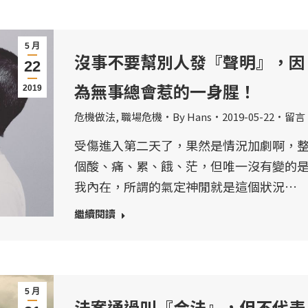
5 月
沒事不要幫別人發『聲明』，因
22
為無事總會惹的一身腥！
2019
危機做法
,
職場危機
By
Hans
2019-05-22
留言
受傷進入第二天了，果然是情況加劇啊，
個酸、痛、累、餓、茫，但唯一沒有變的
我內在，所謂的氣定神閒就是這個狀況…
繼續閱讀
5 月
法案通過叫『合法』，但不代表