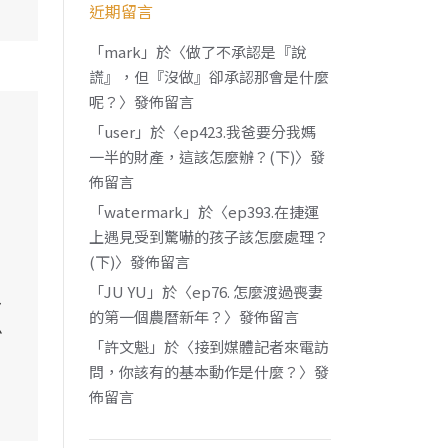
近期留言
「
mark
」於〈
做了不承認是『說
謊』，但『沒做』卻承認那會是什麼
呢？
〉發佈留言
「
user
」於〈
ep423.我爸要分我媽
一半的財產，這該怎麼辦？(下)
〉發
佈留言
「
watermark
」於〈
ep393.在捷運
上遇見受到驚嚇的孩子該怎麼處理？
(下)
〉發佈留言
「
JU YU
」於〈
ep76. 怎麼渡過喪妻
多
的第一個農曆新年？
〉發佈留言
少
「
許文魁
」於〈
接到媒體記者來電訪
問，你該有的基本動作是什麼？
〉發
佈留言