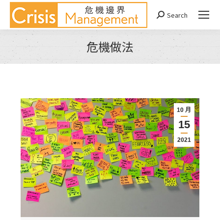
Search
Search:
危機做法
You are here:
10 月
15
2021