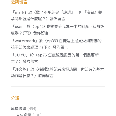
近期留言
「
mark
」於〈
做了不承認是『說謊』，但『沒做』卻
承認那會是什麼呢？
〉發佈留言
「
user
」於〈
ep423.我爸要分我媽一半的財產，這該怎
麼辦？(下)
〉發佈留言
「
watermark
」於〈
ep393.在捷運上遇見受到驚嚇的
孩子該怎麼處理？(下)
〉發佈留言
「
JU YU
」於〈
ep76. 怎麼渡過喪妻的第一個農曆新
年？
〉發佈留言
「
許文魁
」於〈
接到媒體記者來電訪問，你該有的基本
動作是什麼？
〉發佈留言
分類
危機做法
(494)
人生危機
(136)