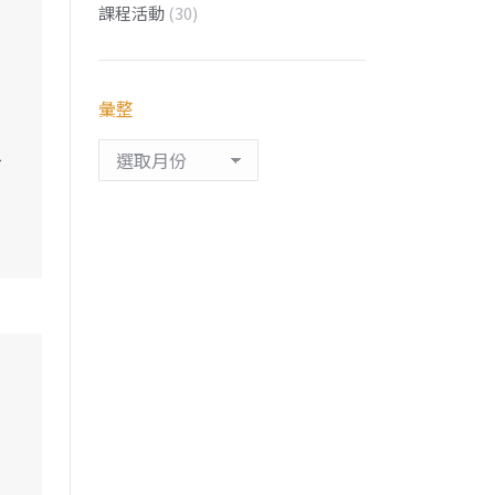
課程活動
(30)
彙整
彙
平
整