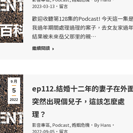
2023-03-13
留言
歡迎收聽第128集的Podcast! 今天這一集
我過年期間處理過理的案子，去女友家過
結果被未來岳父那里的親…
繼續閱讀
9 月
ep112.結婚十二年的妻子在外
5
突然出現個兒子，這該怎麼處
2022
理？
影音專區
,
Podcast
,
婚姻危機
By
Hans
2022-09-05
留言