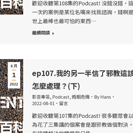
歡迎收聽第108集的Podcast! 沒錯沒錯，
一次的案例是某位名嘴來找我諮詢，錢啊
世上最棒也最可怕的東西…
繼續閱讀
8 月
ep107.我的另一半信了邪教這
1
怎麼處理？(下)
2022
影音專區
,
Podcast
,
婚姻危機
By
Hans
2022-08-01
留言
歡迎收聽第107集的Podcast! 很多聽眾會
為花了三集講的個案會是跟邪教做個對決