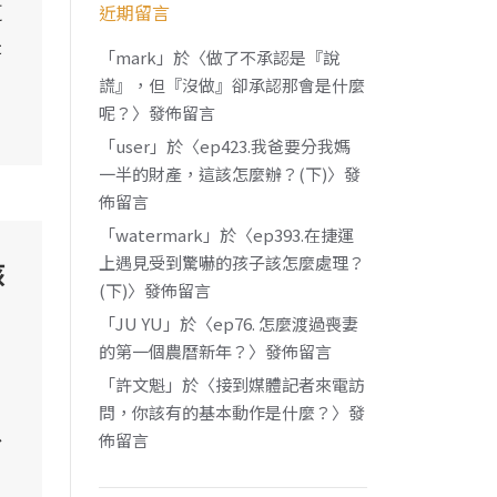
這
近期留言
是
「
mark
」於〈
做了不承認是『說
謊』，但『沒做』卻承認那會是什麼
呢？
〉發佈留言
「
user
」於〈
ep423.我爸要分我媽
一半的財產，這該怎麼辦？(下)
〉發
佈留言
「
watermark
」於〈
ep393.在捷運
上遇見受到驚嚇的孩子該怎麼處理？
該
(下)
〉發佈留言
「
JU YU
」於〈
ep76. 怎麼渡過喪妻
的第一個農曆新年？
〉發佈留言
「
許文魁
」於〈
接到媒體記者來電訪
問，你該有的基本動作是什麼？
〉發
以
佈留言
，