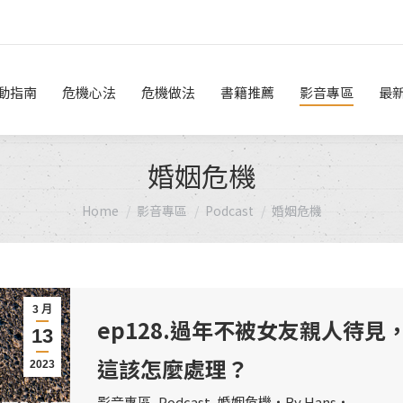
危機做法
書籍推薦
影音專區
最新消息
線上諮詢
動指南
危機心法
危機做法
書籍推薦
影音專區
最
婚姻危機
You are here:
Home
影音專區
Podcast
婚姻危機
3 月
ep128.過年不被女友親人待見
13
這該怎麼處理？
2023
影音專區
,
Podcast
,
婚姻危機
By
Hans