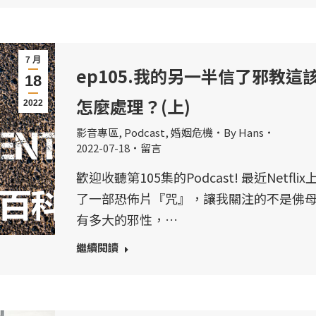
7 月
ep105.我的另一半信了邪教這
18
怎麼處理？(上)
2022
影音專區
,
Podcast
,
婚姻危機
By
Hans
2022-07-18
留言
歡迎收聽第105集的Podcast! 最近Netflix
了一部恐佈片『咒』，讓我關注的不是佛
有多大的邪性，…
繼續閱讀