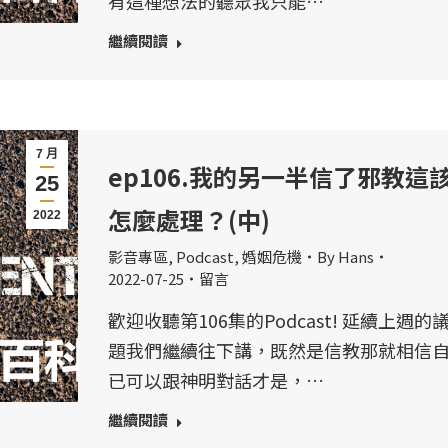
有這種想法的聽眾我只能…
繼續閱讀
7 月
ep106.我的另一半信了邪教這
25
怎麼處理？(中)
2022
影音專區
,
Podcast
,
婚姻危機
By
Hans
2022-07-25
留言
歡迎收聽第106集的Podcast! 延續上週的
題我們繼續往下講，既然是信教那就相信
已可以跟神明對話才是，…
繼續閱讀