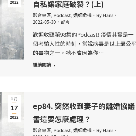
自私讓家庭破裂？(上)
2022
影音專區
,
Podcast
,
婚姻危機
By
Hans
2022-05-30
留言
歡迎收聽第98集的Podcast! 疫情其實是一
個考驗人性的時刻，常說病毒是世上最公
的事物之一，牠不會因為你…
繼續閱讀
1 月
ep84. 突然收到妻子的離婚協議
17
書這要怎麼處理？
2022
影音專區
,
Podcast
,
婚姻危機
By
Hans